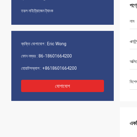
পণ্
তরল নাইট্রোজেন ট্যাংক
নাম
এক্সট্
ব্যক্তি যোগাযোগ :
Eric Wong
ফোন নম্বর :
86-18601664200
অক্সি
হোয়াটসঅ্যাপ :
+8618601664200
বিশে
যোগাযোগ
একটি