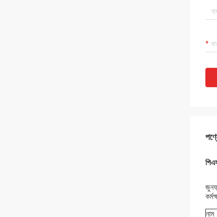
পণ্য
পিএ
জুনফ
কর্ম
নাম