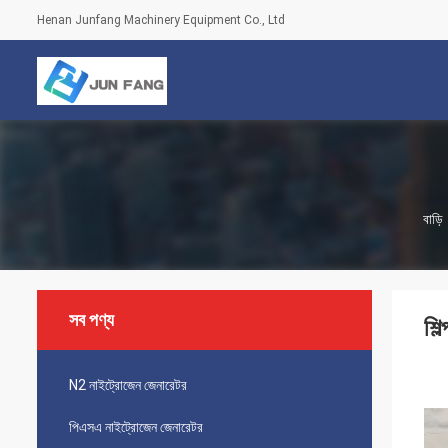
Henan Junfang Machinery Equipment Co., Ltd
বাড়ি
সব পণ্য
শি
N2 নাইট্রোজেন জেনারেটর
পিএসএ নাইট্রোজেন জেনারেটর