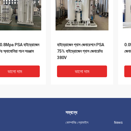
0.8Mpa PSA হাইড্রোজেন
হাইড্রোজেন গ্যাস জেনারেশনে PSA
0.05
র অ্যামোনিয়া পচন সরঞ্জাম
75% হাইড্রোজেন গ্যাস জেনারেটর
জেনা
380V
ভালো দাম
ভালো দাম
সম্বন্ধে
কোম্পানির প্রোফাইল
News