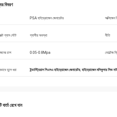
যের বিবরণ
PSA হাইড্রোজেন জেনারেটর
অক্সিজেন ব
র্যাক্ট গ্যাস স্টেট
গ্যাসীয় অবস্থা
নীতি
জেনের চাপ
0.05-0.8Mpa
ভোল্টেজ ফ্
ষভাবে তুলে ধরা
ইন্ডাস্ট্রিয়াল পিএসএ হাইড্রোজেন জেনারেটর
,
হাইড্রোজেন মলিকুলার সিভ না
 বার্তা রেখে যান