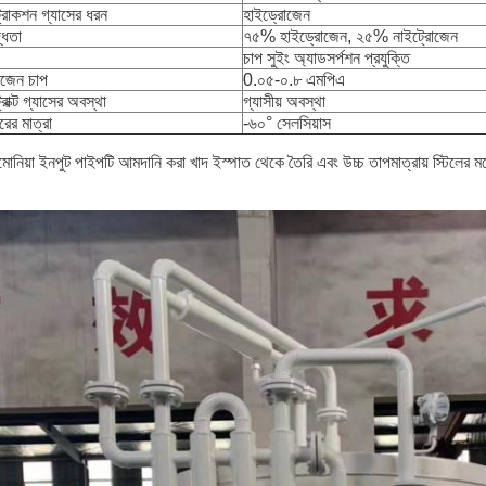
ট্রাকশন গ্যাসের ধরন
হাইড্রোজেন
দ্ধতা
৭৫% হাইড্রোজেন, ২৫% নাইট্রোজেন
চাপ সুইং অ্যাডসর্পশন প্রযুক্তি
িজেন চাপ
0.০৫-০.৮ এমপিএ
ট্রাক্ট গ্যাসের অবস্থা
গ্যাসীয় অবস্থা
রের মাত্রা
-৬০° সেলসিয়াস
মোনিয়া ইনপুট পাইপটি আমদানি করা খাদ ইস্পাত থেকে তৈরি এবং উচ্চ তাপমাত্রায় স্টিলের মধ
।