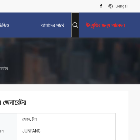
Bengali
ভিডিও
আমাদের সাথে
উদ্ধৃতির জন্য আবেদন
যোগাযোগ করুন
ারেটর
ন জেনারেটর
হেনান, চীন
নাম
JUNFANG