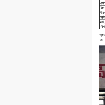
এক্স
বিশু
নীতি
অক্স
এক্স
শিশি
অ্যা
হয়