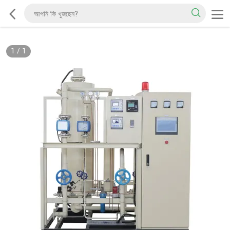
1
/
1