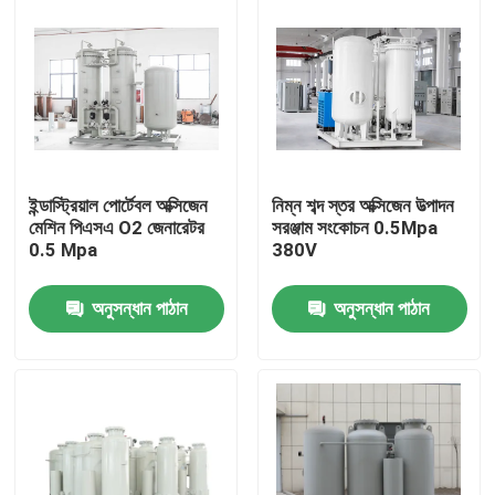
ইন্ডাস্ট্রিয়াল পোর্টেবল অক্সিজেন
নিম্ন শব্দ স্তর অক্সিজেন উত্পাদন
মেশিন পিএসএ O2 জেনারেটর
সরঞ্জাম সংকোচন 0.5Mpa
0.5 Mpa
380V
অনুসন্ধান পাঠান
অনুসন্ধান পাঠান
বাড়ি
পণ্য
ভিডিও