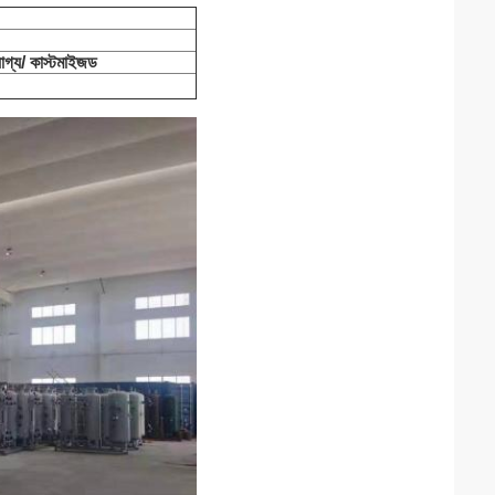
োগ্য/ কাস্টমাইজড