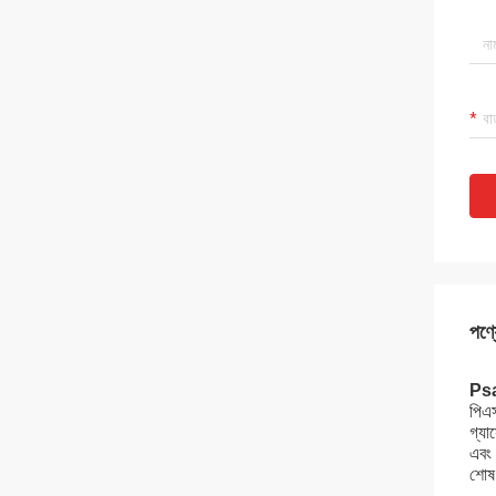
পণ্য
Psa 
পিএস
গ্যা
এবং 
শোষণ