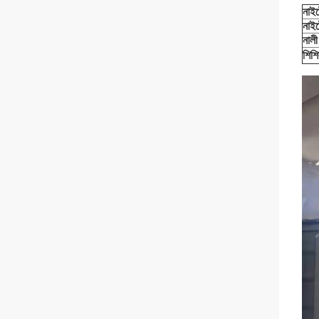
নাইট
নাইট
নালী
শিশির