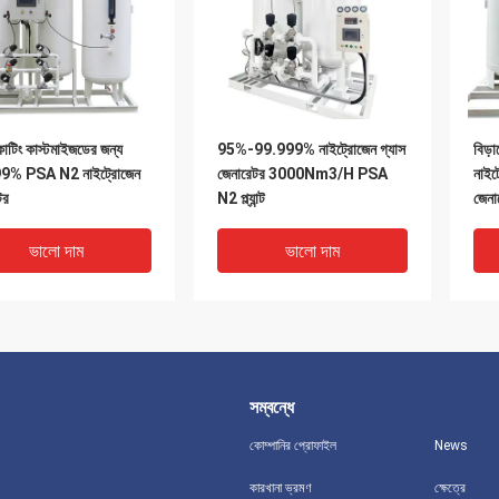
াটিং কাস্টমাইজডের জন্য
95%-99.999% নাইট্রোজেন গ্যাস
বিড়
9% PSA N2 নাইট্রোজেন
জেনারেটর 3000Nm3/H PSA
নাইট্
টর
N2 প্ল্যান্ট
জেনা
ভালো দাম
ভালো দাম
সম্বন্ধে
কোম্পানির প্রোফাইল
News
কারখানা ভ্রমণ
ক্ষেত্রে