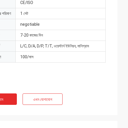
CE/ISO
ার পরিমাণ
1 সেট
negotiable
7-20 কাজের দিন
L/C, D/A, D/P, T/T, ওয়েস্টার্ন ইউনিয়ন, মানিগ্রাম
া
100/মাস
াম
এখন যোগাযোগ