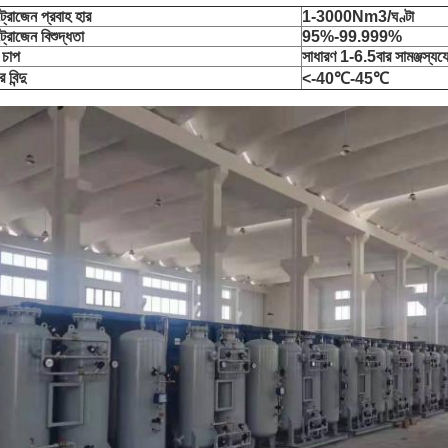
্রোজেন প্রবাহ হার
1-3000Nm3/ঘণ্টা
্রোজেন বিশুদ্ধতা
95%-99.999%
 চাপ
সাধারণ 1-6.5বার সামঞ্জস্যয
 বিন্দু
<-40℃-45℃