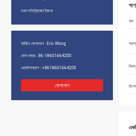
পণ্
তরল নাইট্রোজেন ট্যাংক
নাম
ব্যক্তি যোগাযোগ :
Eric Wong
অবস্
ফোন নম্বর :
86-18601664200
বিশুদ
হোয়াটসঅ্যাপ :
+8618601664200
যোগাযোগ
বিশে
একটি