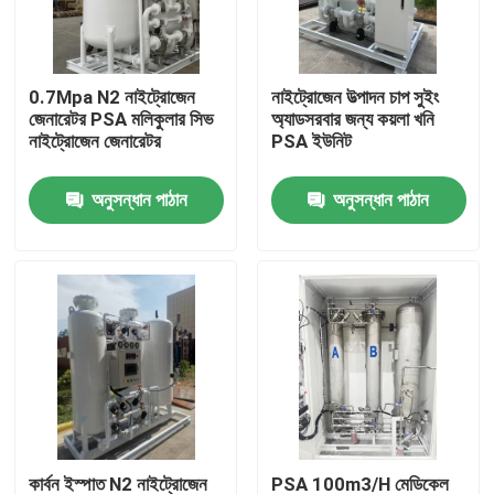
আমাদের সম্পর্কে
0.7Mpa N2 নাইট্রোজেন
নাইট্রোজেন উত্পাদন চাপ সুইং
জেনারেটর PSA মলিকুলার সিভ
অ্যাডসরবার জন্য কয়লা খনি
কারখানা ভ্রমণ
নাইট্রোজেন জেনারেটর
PSA ইউনিট
অনুসন্ধান পাঠান
অনুসন্ধান পাঠান
মান নিয়ন্ত্রণ
আমাদের সাথে যোগাযোগ করুন
উদ্ধৃতির জন্য আবেদন
N2 নাইট্রোজেন জেনারেটর
পিএসএ নাইট্রোজেন জেনারেটর
কার্বন ইস্পাত N2 নাইট্রোজেন
PSA 100m3/H মেডিকেল